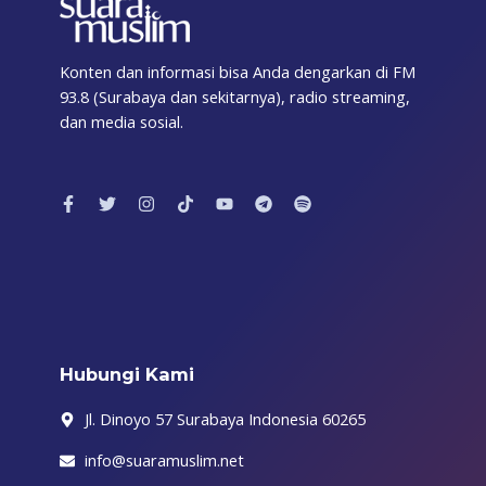
Konten dan informasi bisa Anda dengarkan di FM
93.8 (Surabaya dan sekitarnya), radio streaming,
dan media sosial.
F
T
I
T
Y
T
S
a
w
n
i
o
e
p
c
i
s
k
u
l
o
e
t
t
t
t
e
t
b
t
a
o
u
g
i
o
e
g
k
b
r
f
o
r
r
e
a
y
k
a
m
-
m
f
Hubungi Kami
Jl. Dinoyo 57 Surabaya Indonesia 60265
info@suaramuslim.net