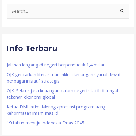
S
e
a
r
Info Terbaru
c
h
f
Jalanan lengang di negeri berpenduduk 1,4 miliar
o
OJK gencarkan literasi dan inklusi keuangan syariah lewat
berbagai inisiatif strategis
r
OJK: Sektor jasa keuangan dalam negeri stabil di tengah
:
tekanan ekonomi global
Ketua DMI Jatim: Menag apresiasi program uang
kehormatan imam masjid
19 tahun menuju Indonesia Emas 2045