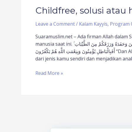
Childfree, solusi atau
Leave a Comment
/
Kalam Kayyis
,
Program 
Suaramuslim.net – Ada firman Allah dalam S
manusia saat ini. وَاللَّهُ جَعَلَ لَكُمْ مِنْ أَنْفُسِكُمْ أَزْوَاجًا وَجَعَلَ لَكُمْ مِنْ أَزْوَاجِكُمْ بَنِينَ وَحَفَدَةً وَرَزَقَكُمْ مِنَ الطَّيِّبَاتِ ۚ
أَفَبِالْبَاطِلِ يُؤْمِنُونَ وَبِنِعْمَتِ اللَّهِ هُمْ يَكْفُرُونَ “Dan Allah menjadikan bagimu pasangan (suami atau isteri)
dari jenis kamu sendiri dan menjadikan ana
Read More »