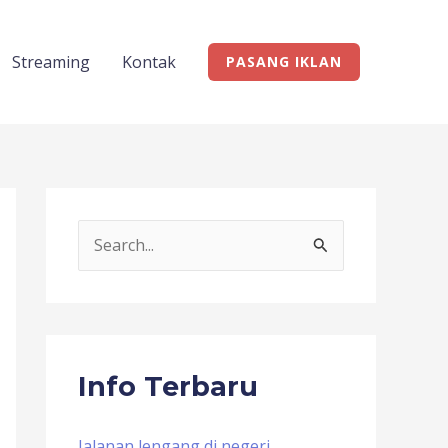
Streaming
Kontak
PASANG IKLAN
S
e
a
r
c
Info Terbaru
h
f
Jalanan lengang di negeri