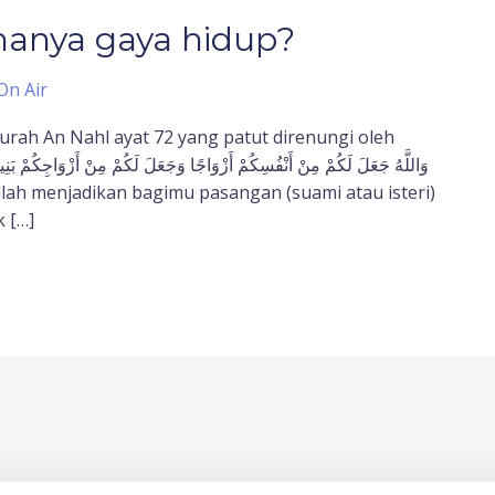
 hanya gaya hidup?
On Air
urah An Nahl ayat 72 yang patut direnungi oleh
k […]