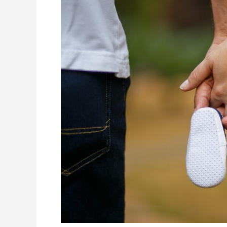
atau
hanya
gaya
hidup?