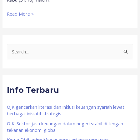
Read More »
S
e
a
r
Info Terbaru
c
h
f
OJK gencarkan literasi dan inklusi keuangan syariah lewat
berbagai inisiatif strategis
o
OJK: Sektor jasa keuangan dalam negeri stabil di tengah
r
tekanan ekonomi global
:
Ketua DMI Jatim: Menag apresiasi program uang