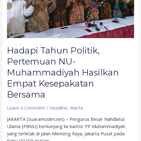
Muhammadiyah
Hasilkan
Empat
Kesepakatan
Bersama
Hadapi Tahun Politik,
Pertemuan NU-
Muhammadiyah Hasilkan
Empat Kesepakatan
Bersama
Leave a Comment
/
Headline
,
Warta
JAKARTA (Suaramuslim.net) – Pengurus Besar Nahdlatul
Ulama (PBNU) berkunjung ke kantor PP Muhammadiyah
yang terletak di Jalan Menteng Raya, Jakarta Pusat pada
Rabu (31/10) malam.