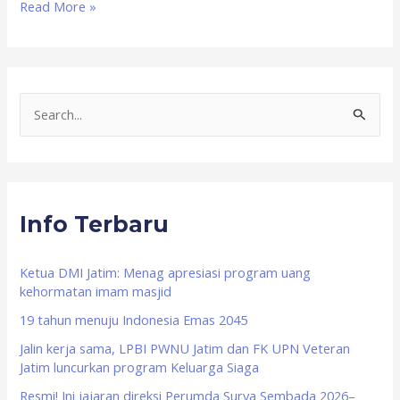
Read More »
S
e
a
r
Info Terbaru
c
h
f
Ketua DMI Jatim: Menag apresiasi program uang
kehormatan imam masjid
o
19 tahun menuju Indonesia Emas 2045
r
Jalin kerja sama, LPBI PWNU Jatim dan FK UPN Veteran
:
Jatim luncurkan program Keluarga Siaga
Resmi! Ini jajaran direksi Perumda Surya Sembada 2026–