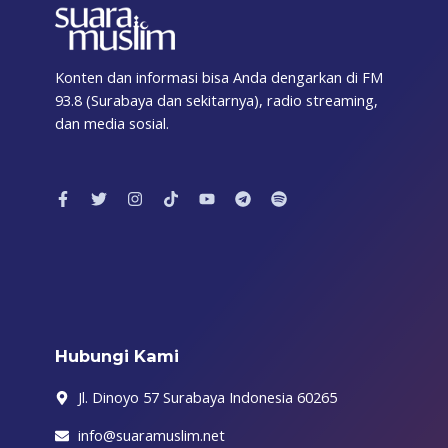
Konten dan informasi bisa Anda dengarkan di FM
93.8 (Surabaya dan sekitarnya), radio streaming,
dan media sosial.
F
T
I
T
Y
T
S
a
w
n
i
o
e
p
c
i
s
k
u
l
o
e
t
t
t
t
e
t
b
t
a
o
u
g
i
o
e
g
k
b
r
f
o
r
r
e
a
y
k
a
m
-
m
f
Hubungi Kami
Jl. Dinoyo 57 Surabaya Indonesia 60265
info@suaramuslim.net