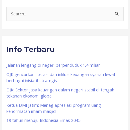
S
e
a
r
Info Terbaru
c
h
f
Jalanan lengang di negeri berpenduduk 1,4 miliar
o
OJK gencarkan literasi dan inklusi keuangan syariah lewat
berbagai inisiatif strategis
r
OJK: Sektor jasa keuangan dalam negeri stabil di tengah
:
tekanan ekonomi global
Ketua DMI Jatim: Menag apresiasi program uang
kehormatan imam masjid
19 tahun menuju Indonesia Emas 2045