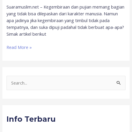
Suaramuslim.net – Kegembiraan dan pujian memang bagian
yang tidak bisa dilepaskan dari karakter manusia. Namun
apa jadinya jika kegembiraan yang timbul tidak pada
tempatnya, dan suka dipuji padahal tidak berbuat apa-apa?
Simak artikel berikut
Read More »
S
e
a
r
Info Terbaru
c
h