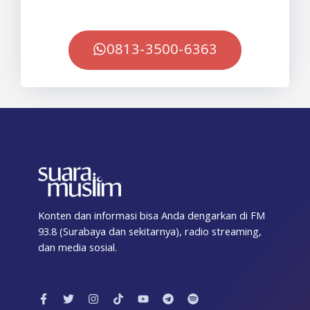
0813-3500-6363
Konten dan informasi bisa Anda dengarkan di FM
93.8 (Surabaya dan sekitarnya), radio streaming,
dan media sosial.
F
T
I
T
Y
T
S
a
w
n
i
o
e
p
c
i
s
k
u
l
o