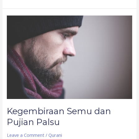
Kegembiraan
Semu
dan
Pujian
Palsu
Kegembiraan Semu dan
Pujian Palsu
Leave a Comment
/
Qurani