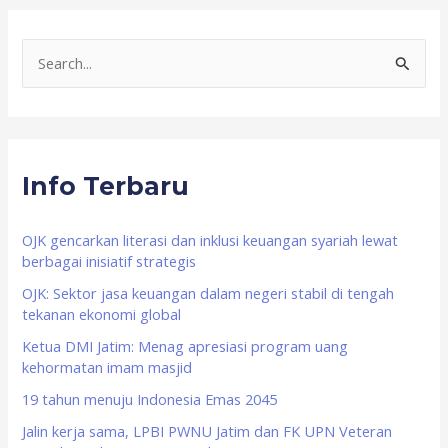
S
e
a
r
Info Terbaru
c
h
f
OJK gencarkan literasi dan inklusi keuangan syariah lewat
berbagai inisiatif strategis
o
OJK: Sektor jasa keuangan dalam negeri stabil di tengah
r
tekanan ekonomi global
:
Ketua DMI Jatim: Menag apresiasi program uang
kehormatan imam masjid
19 tahun menuju Indonesia Emas 2045
Jalin kerja sama, LPBI PWNU Jatim dan FK UPN Veteran