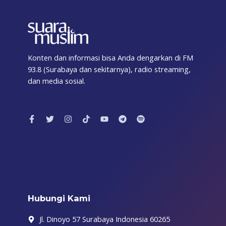
Konten dan informasi bisa Anda dengarkan di FM
93.8 (Surabaya dan sekitarnya), radio streaming,
dan media sosial.
F
T
I
T
Y
T
S
a
w
n
i
o
e
p
c
i
s
k
u
l
o
e
t
t
t
t
e
t
b
t
a
o
u
g
i
o
e
g
k
b
r
f
o
r
r
e
a
y
k
a
m
-
m
f
Hubungi Kami
Jl. Dinoyo 57 Surabaya Indonesia 60265