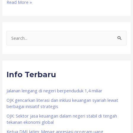
Read More »
S
e
a
r
Info Terbaru
c
h
f
Jalanan lengang di negeri berpenduduk 1,4 miliar
o
OJK gencarkan literasi dan inklusi keuangan syariah lewat
berbagai inisiatif strategis
r
OJK: Sektor jasa keuangan dalam negeri stabil di tengah
:
tekanan ekonomi global
Ketua DMI Jatim: Menag apresiasi program uang