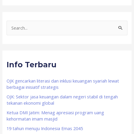
S
e
a
r
Info Terbaru
c
h
f
OJK gencarkan literasi dan inklusi keuangan syariah lewat
berbagai inisiatif strategis
o
OJK: Sektor jasa keuangan dalam negeri stabil di tengah
r
tekanan ekonomi global
:
Ketua DMI Jatim: Menag apresiasi program uang
kehormatan imam masjid
19 tahun menuju Indonesia Emas 2045