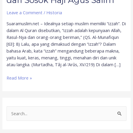
dari Sosok Haji Agus Salim
Leave a Comment
/
Historia
Suaramuslim.net – Idealnya setiap muslim memiliki “izzah”. Di
dalam Al Quran disebutkan, “izzah adalah kepunyaan Allah,
Rasul-Nya dan orang-orang beriman,” (QS. Al-Munafiqun
[63]: 8) Lalu, apa yang dimaksud dengan “izzah”? Dalam
bahasa Arab, kata “izzah” mengandung beberapa makna,
yaitu kuat, keras, menang, tinggi, menahan diri dan unik
atau langka. (Murtadha, Tâj al-‘Arûs, XV/219) Di dalam […]
Read More »
S
e
a