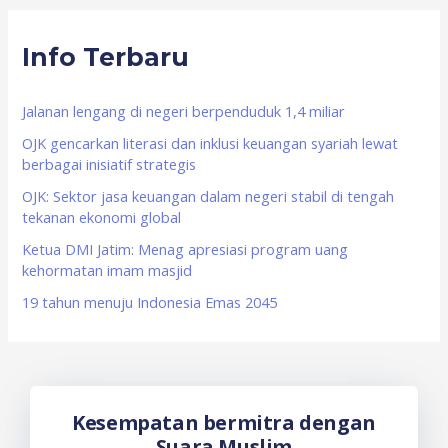
r
Info Terbaru
c
h
f
Jalanan lengang di negeri berpenduduk 1,4 miliar
o
OJK gencarkan literasi dan inklusi keuangan syariah lewat
berbagai inisiatif strategis
r
OJK: Sektor jasa keuangan dalam negeri stabil di tengah
:
tekanan ekonomi global
Ketua DMI Jatim: Menag apresiasi program uang
kehormatan imam masjid
19 tahun menuju Indonesia Emas 2045
Kesempatan bermitra dengan
Suara Muslim