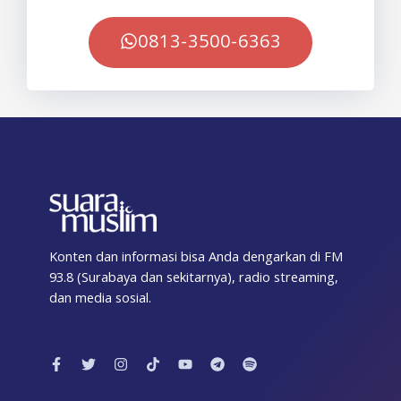
0813-3500-6363
Konten dan informasi bisa Anda dengarkan di FM
93.8 (Surabaya dan sekitarnya), radio streaming,
dan media sosial.
F
T
I
T
Y
T
S
a
w
n
i
o
e
p
c
i
s
k
u
l
o
e
t
t
t
t
e
t
b
t
a
o
u
g
i