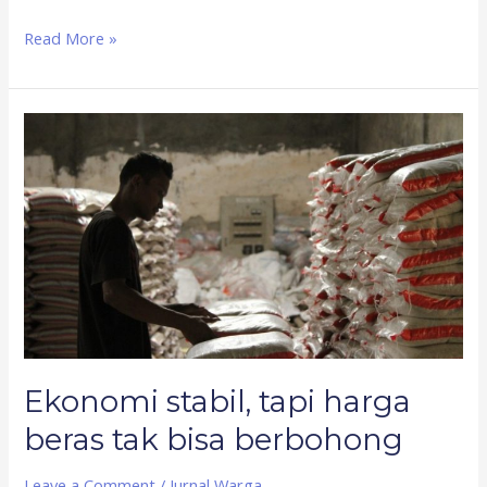
Read More »
Ekonomi
stabil,
tapi
harga
beras
tak
bisa
berbohong
Ekonomi stabil, tapi harga
beras tak bisa berbohong
Leave a Comment
/
Jurnal Warga