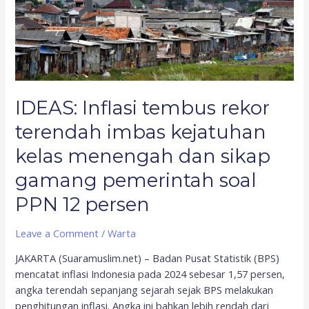
kejatuhan
kelas
menengah
dan
sikap
gamang
pemerintah
IDEAS: Inflasi tembus rekor
soal
terendah imbas kejatuhan
PPN
12
kelas menengah dan sikap
persen
gamang pemerintah soal
PPN 12 persen
Leave a Comment
/
Warta
JAKARTA (Suaramuslim.net) – Badan Pusat Statistik (BPS)
mencatat inflasi Indonesia pada 2024 sebesar 1,57 persen,
angka terendah sepanjang sejarah sejak BPS melakukan
penghitungan inflasi. Angka ini bahkan lebih rendah dari