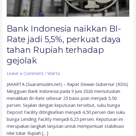
daya
tahan
Rupiah
Bank Indonesia naikkan BI-
terhadap
gejolak
Rate jadi 5,5%, perkuat daya
tahan Rupiah terhadap
gejolak
Leave a Comment
/
Warta
JAKARTA (Suaramuslim.net) – Rapat Dewan Gubernur (RDG)
Mingguan Bank Indonesia pada 9 Juni 2026 memutuskan
menaikkan BI-Rate sebesar 25 basis poin menjadi 5,50
persen. Sejalan dengan keputusan tersebut, suku bunga
Deposit Facility ditingkatkan menjadi 4,50 persen dan suku
bunga Lending Facility menjadi 6,25 persen. Keputusan ini
merupakan langkah lanjutan untuk memperkuat stabilisasi
nilai tukar Rupiah […]