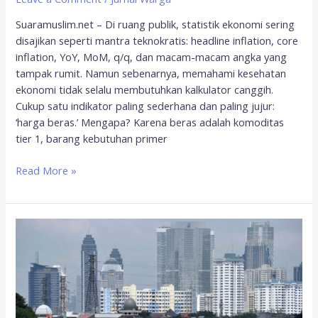
Suaramuslim.net – Di ruang publik, statistik ekonomi sering
disajikan seperti mantra teknokratis: headline inflation, core
inflation, YoY, MoM, q/q, dan macam-macam angka yang
tampak rumit. Namun sebenarnya, memahami kesehatan
ekonomi tidak selalu membutuhkan kalkulator canggih.
Cukup satu indikator paling sederhana dan paling jujur:
‘harga beras.’ Mengapa? Karena beras adalah komoditas
tier 1, barang kebutuhan primer
Read More »
IDEAS:
Inflasi
tembus
rekor
terendah
imbas