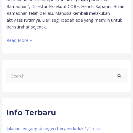
Ramadhan”, Direktur Eksekutif CORE, Hendri Saparini. Bulan
Ramadhan telah berlalu. Manusia kembali melakukan
aktivitas rutinnya. Dari segi ibadah ada yang memilih untuk
beristirahat sejenak,
Read More »
S
e
a
r
Info Terbaru
c
h
f
Jalanan lengang di negeri berpenduduk 1,4 miliar