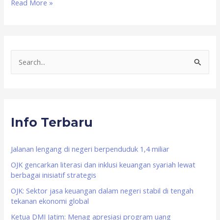
Read More »
S
e
a
r
Info Terbaru
c
h
f
Jalanan lengang di negeri berpenduduk 1,4 miliar
o
OJK gencarkan literasi dan inklusi keuangan syariah lewat
berbagai inisiatif strategis
r
OJK: Sektor jasa keuangan dalam negeri stabil di tengah
:
tekanan ekonomi global
Ketua DMI Jatim: Menag apresiasi program uang