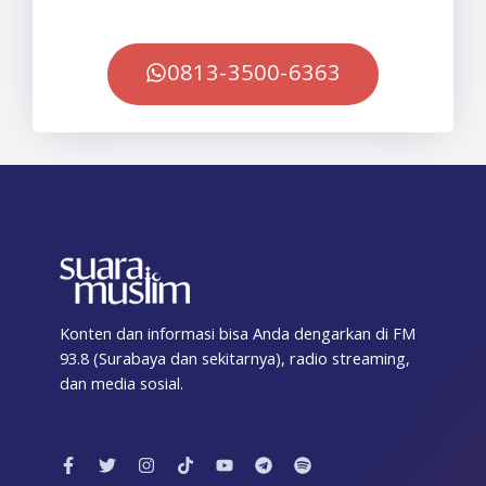
0813-3500-6363
Konten dan informasi bisa Anda dengarkan di FM
93.8 (Surabaya dan sekitarnya), radio streaming,
dan media sosial.
F
T
I
T
Y
T
S
a
w
n
i
o
e
p
c
i
s
k
u
l
o
e
t
t
t
t
e
t