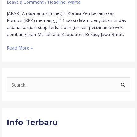
Leave a Comment
/
Headline
,
Warta
JAKARTA (Suaramuslim.net) – Komisi Pemberantasan
Korupsi (KPK) memanggil 11 saksi dalam penyidikan tindak
pidana korupsi suap terkait pengurusan perizinan proyek
pembangunan Meikarta di Kabupaten Bekasi, Jawa Barat.
Read More »
S
e
a
r
Info Terbaru
c
h