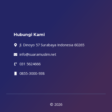
b
t
a
o
u
g
i
o
e
g
k
b
r
f
o
r
r
e
a
y
k
a
m
-
m
f
Hubungi Kami
Jl. Dinoyo 57 Surabaya Indonesia 60265
info@suaramuslim.net
031 5624666
0855-3000-938
© 2026