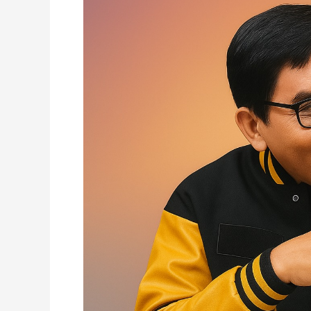
Khusus
2026;
Mendesaknya
desain
ulang
tata
kelola
haji