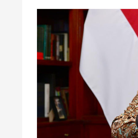
Sejarah
baru,
Indonesia
kini
punya
aset
hotel
di
Makkah
lokasi
Kampung
Haji