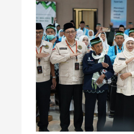
melepas
jamaah
haji
kloter
pertama