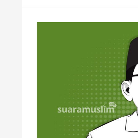
Haji
Khusus
2026:
Negara
menahan
dana,
ibadah
haji
terancam