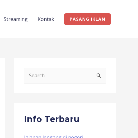
Streaming
Kontak
PASANG IKLAN
S
e
a
r
c
Info Terbaru
h
f
Jalanan lengang di negeri