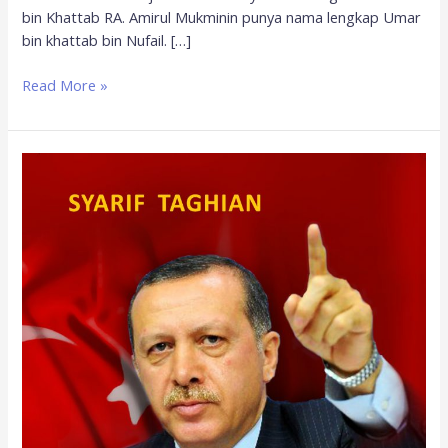
bin Khattab RA. Amirul Mukminin punya nama lengkap Umar
bin khattab bin Nufail. […]
Read More »
Erdogan
Muadzin
Istanbul
Penakluk
Sekularisme
Turki