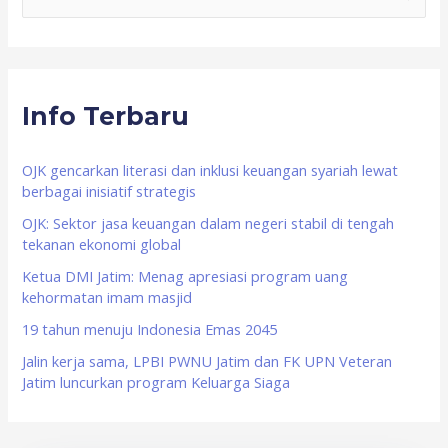
e
a
r
Info Terbaru
c
h
f
OJK gencarkan literasi dan inklusi keuangan syariah lewat
berbagai inisiatif strategis
o
OJK: Sektor jasa keuangan dalam negeri stabil di tengah
r
tekanan ekonomi global
:
Ketua DMI Jatim: Menag apresiasi program uang
kehormatan imam masjid
19 tahun menuju Indonesia Emas 2045
Jalin kerja sama, LPBI PWNU Jatim dan FK UPN Veteran
Jatim luncurkan program Keluarga Siaga