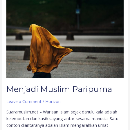
Menjadi
Muslim
Paripurna
Menjadi Muslim Paripurna
Leave a Comment
/
Horizon
Suaramuslim.net – Warisan Islam sejak dahulu kala adalah
kelembutan dan kasih sayang antar sesama manusia. Satu
contoh diantaranya adalah Islam mengarahkan umat