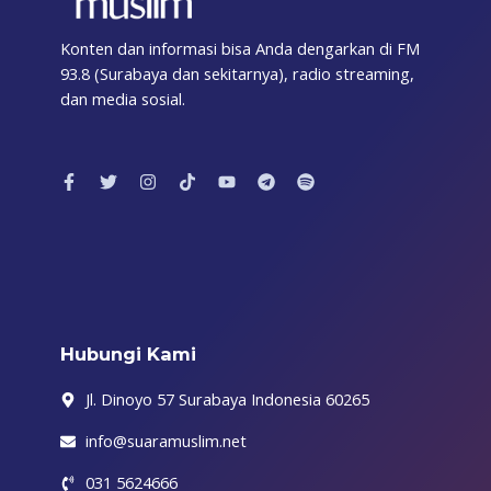
Konten dan informasi bisa Anda dengarkan di FM
93.8 (Surabaya dan sekitarnya), radio streaming,
dan media sosial.
F
T
I
T
Y
T
S
a
w
n
i
o
e
p
c
i
s
k
u
l
o
e
t
t
t
t
e
t
b
t
a
o
u
g
i
o
e
g
k
b
r
f
o
r
r
e
a
y
k
a
m
-
m
f
Hubungi Kami
Jl. Dinoyo 57 Surabaya Indonesia 60265
info@suaramuslim.net
031 5624666