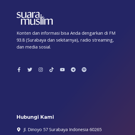
Konten dan informasi bisa Anda dengarkan di FM
93.8 (Surabaya dan sekitarnya), radio streaming,
dan media sosial.
F
T
I
T
Y
T
S
a
w
n
i
o
e
p
c
i
s
k
u
l
o
e
t
t
t
t
e
t
b
t
a
o
u
g
i
o
e
g
k
b
r
f
o
r
r
e
a
y
k
a
m
-
m
f
Hubungi Kami
Jl. Dinoyo 57 Surabaya Indonesia 60265