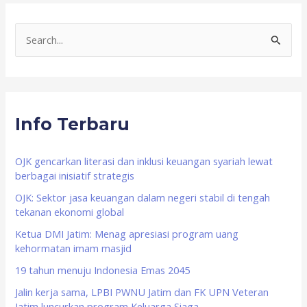
S
e
a
r
Info Terbaru
c
h
f
OJK gencarkan literasi dan inklusi keuangan syariah lewat
berbagai inisiatif strategis
o
OJK: Sektor jasa keuangan dalam negeri stabil di tengah
r
tekanan ekonomi global
:
Ketua DMI Jatim: Menag apresiasi program uang
kehormatan imam masjid
19 tahun menuju Indonesia Emas 2045
Jalin kerja sama, LPBI PWNU Jatim dan FK UPN Veteran
Jatim luncurkan program Keluarga Siaga