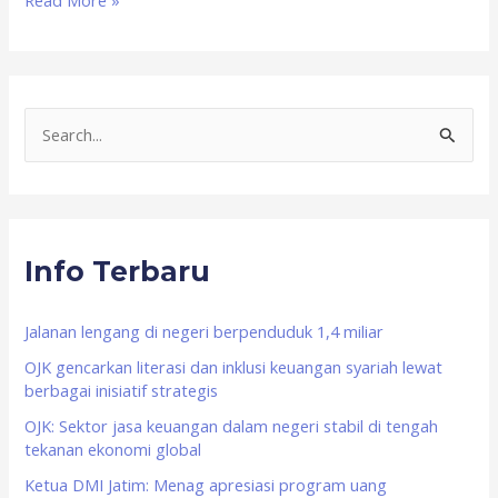
Read More »
S
e
a
r
Info Terbaru
c
h
f
Jalanan lengang di negeri berpenduduk 1,4 miliar
o
OJK gencarkan literasi dan inklusi keuangan syariah lewat
berbagai inisiatif strategis
r
OJK: Sektor jasa keuangan dalam negeri stabil di tengah
:
tekanan ekonomi global
Ketua DMI Jatim: Menag apresiasi program uang