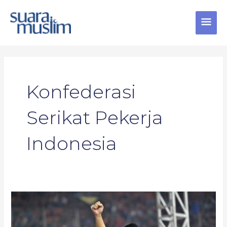
Skip
MAI
to
content
MEN
Konfederasi
Serikat Pekerja
Indonesia
10
Poin
Kontrak