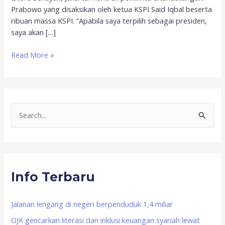
Prabowo yang disaksikan oleh ketua KSPI Said Iqbal beserta
ribuan massa KSPI. “Apabila saya terpilih sebagai presiden,
saya akan […]
Read More »
S
e
a
r
Info Terbaru
c
h
f
Jalanan lengang di negeri berpenduduk 1,4 miliar
o
OJK gencarkan literasi dan inklusi keuangan syariah lewat