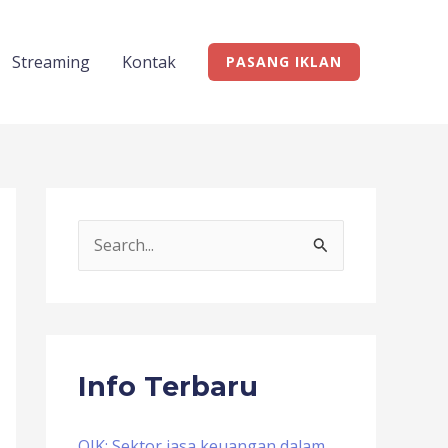
Streaming
Kontak
PASANG IKLAN
S
e
a
r
c
Info Terbaru
h
f
OJK: Sektor jasa keuangan dalam