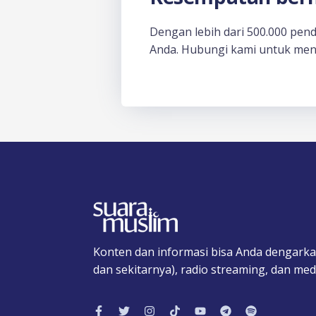
Dengan lebih dari 500.000 pen
Anda. Hubungi kami untuk men
Konten dan informasi bisa Anda dengarka
dan sekitarnya), radio streaming, dan medi
F
T
I
T
Y
T
S
a
w
n
i
o
e
p