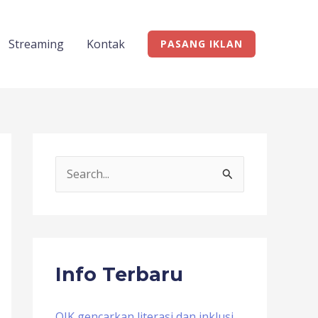
Streaming
Kontak
PASANG IKLAN
S
e
a
r
c
Info Terbaru
h
f
OJK gencarkan literasi dan inklusi