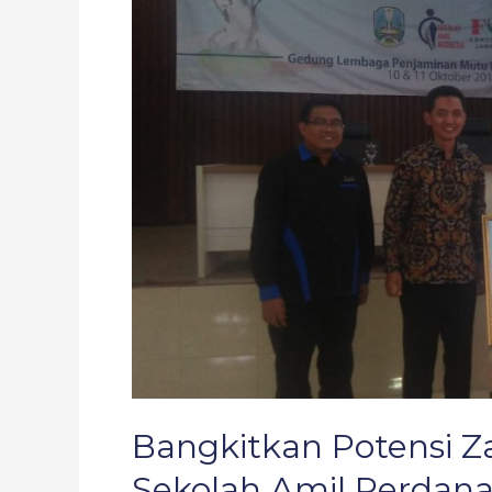
Zakat,
FOZ
Jatim
Adakan
Sekolah
Amil
Perdana
Bangkitkan Potensi Z
Sekolah Amil Perdan