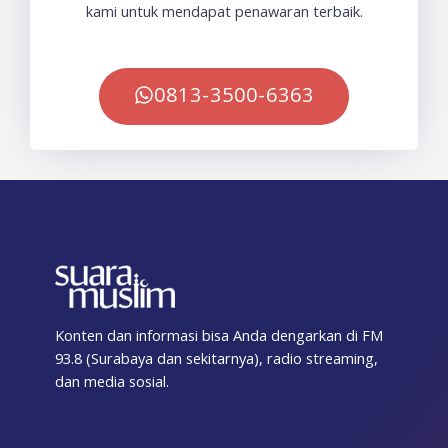
kami untuk mendapat penawaran terbaik.
0813-3500-6363
Konten dan informasi bisa Anda dengarkan di FM
93.8 (Surabaya dan sekitarnya), radio streaming,
dan media sosial.
F
T
I
T
Y
T
S
a
w
n
i
o
e
p