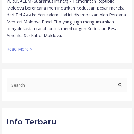
YERUSALEM (Suaramuslim.net) – Pemerintah Republik
Moldova berencana memindahkan Kedutaan Besar mereka
dari Tel Aviv ke Yerusalem. Hal ini disampaikan oleh Perdana
Menteri Moldova Pavel Filip yang juga mengumumkan
pengalokasian tanah untuk membangun Kedutaan Besar
Amerika Serikat di Moldova.
Read More »
S
e
a
r
Info Terbaru
c
h