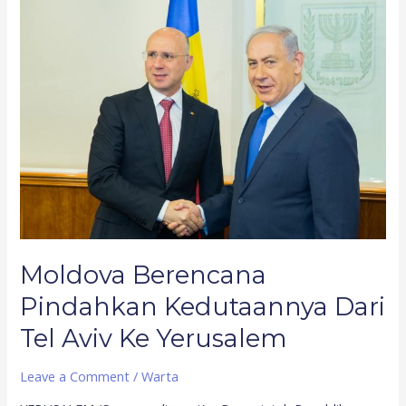
Moldova
Berencana
Pindahkan
Kedutaannya
Dari
Tel
Aviv
Ke
Yerusalem
Moldova Berencana
Pindahkan Kedutaannya Dari
Tel Aviv Ke Yerusalem
Leave a Comment
/
Warta