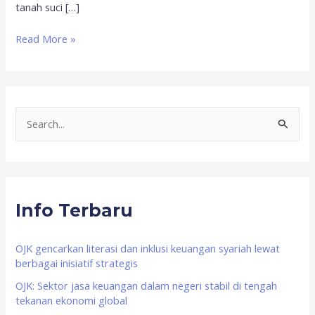
tanah suci […]
Read More »
S
e
a
r
Info Terbaru
c
h
f
OJK gencarkan literasi dan inklusi keuangan syariah lewat
berbagai inisiatif strategis
o
OJK: Sektor jasa keuangan dalam negeri stabil di tengah
r
tekanan ekonomi global
: