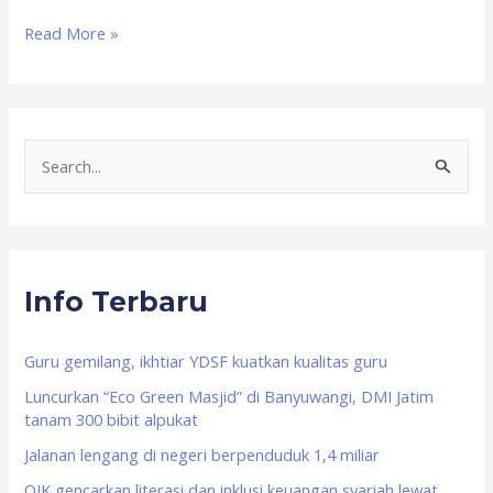
Read More »
S
e
a
r
Info Terbaru
c
h
f
Guru gemilang, ikhtiar YDSF kuatkan kualitas guru
o
Luncurkan “Eco Green Masjid” di Banyuwangi, DMI Jatim
tanam 300 bibit alpukat
r
Jalanan lengang di negeri berpenduduk 1,4 miliar
:
OJK gencarkan literasi dan inklusi keuangan syariah lewat