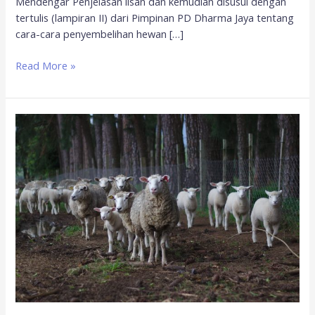
Mendengar Penjelasan lisan dan kemudian disusul dengan
tertulis (lampiran II) dari Pimpinan PD Dharma Jaya tentang
cara-cara penyembelihan hewan […]
Read More »
Penyembelihan
Hewan
Kurban
Bukan
Acara
Seremonial
Belaka