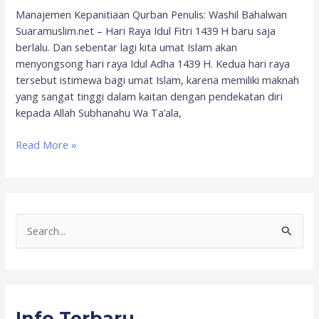
Manajemen Kepanitiaan Qurban Penulis: Washil Bahalwan
Suaramuslim.net – Hari Raya Idul Fitri 1439 H baru saja
berlalu. Dan sebentar lagi kita umat Islam akan
menyongsong hari raya Idul Adha 1439 H. Kedua hari raya
tersebut istimewa bagi umat Islam, karena memiliki maknah
yang sangat tinggi dalam kaitan dengan pendekatan diri
kepada Allah Subhanahu Wa Ta’ala,
Read More »
S
e
a
r
Info Terbaru
c