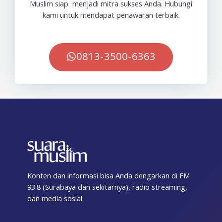
Muslim siap menjadi mitra sukses Anda. Hubungi
kami untuk mendapat penawaran terbaik.
0813-3500-6363
Konten dan informasi bisa Anda dengarkan di FM
93.8 (Surabaya dan sekitarnya), radio streaming,
dan media sosial.
F
T
I
T
Y
T
S