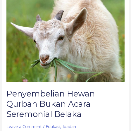
Penyembelian
Hewan
Qurban
Bukan
Acara
Seremonial
Belaka
Penyembelian Hewan
Qurban Bukan Acara
Seremonial Belaka
Leave a Comment
/
Edukasi
,
Ibadah