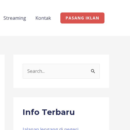
Streaming
Kontak
PASANG IKLAN
S
e
a
r
c
Info Terbaru
h
f
Jalanan lengang di negeri