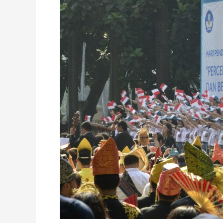
yang
Merata
dan
Berkualitas”
Jadi
Tema
Hardiknas
2017