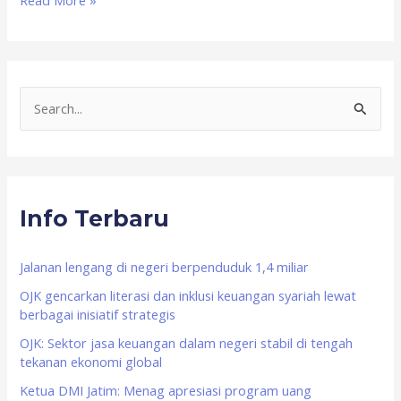
Read More »
S
e
a
r
Info Terbaru
c
h
f
Jalanan lengang di negeri berpenduduk 1,4 miliar
o
OJK gencarkan literasi dan inklusi keuangan syariah lewat
berbagai inisiatif strategis
r
OJK: Sektor jasa keuangan dalam negeri stabil di tengah
:
tekanan ekonomi global
Ketua DMI Jatim: Menag apresiasi program uang