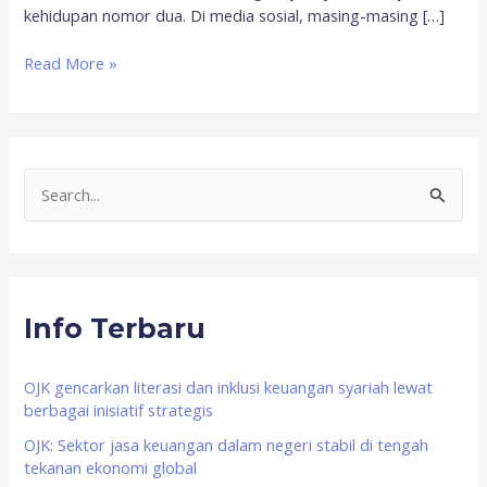
kehidupan nomor dua. Di media sosial, masing-masing […]
Read More »
S
e
a
r
Info Terbaru
c
h
f
OJK gencarkan literasi dan inklusi keuangan syariah lewat
berbagai inisiatif strategis
o
OJK: Sektor jasa keuangan dalam negeri stabil di tengah
r
tekanan ekonomi global
: