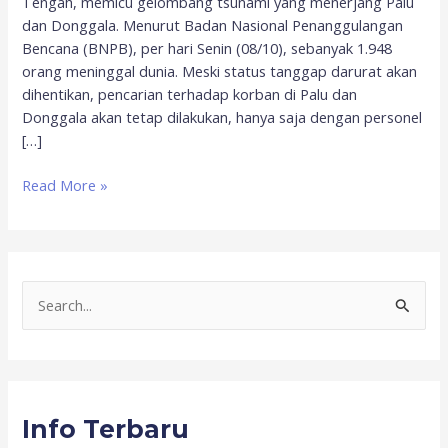
Tengah, memicu gelombang tsunami yang menerjang Palu
dan Donggala. Menurut Badan Nasional Penanggulangan
Bencana (BNPB), per hari Senin (08/10), sebanyak 1.948
orang meninggal dunia. Meski status tanggap darurat akan
dihentikan, pencarian terhadap korban di Palu dan
Donggala akan tetap dilakukan, hanya saja dengan personel
[…]
Read More »
S
e
a
r
Info Terbaru
c