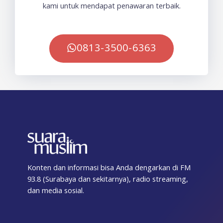
kami untuk mendapat penawaran terbaik.
0813-3500-6363
Konten dan informasi bisa Anda dengarkan di FM
93.8 (Surabaya dan sekitarnya), radio streaming,
dan media sosial.
F
T
I
T
Y
T
S
a
w
n
i
o
e
p