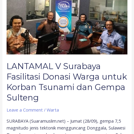
Warga
untuk
Korban
Tsunami
dan
Gempa
Sulteng
LANTAMAL V Surabaya
Fasilitasi Donasi Warga untuk
Korban Tsunami dan Gempa
Sulteng
Leave a Comment
/
Warta
SURABAYA (Suaramuslim.net) – Jumat (28/09), gempa 7,5
magnitudo jenis tektonik mengguncang Donggala, Sulawesi