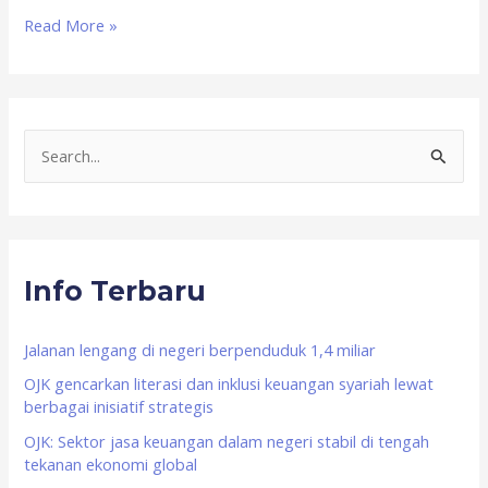
Read More »
S
e
a
r
Info Terbaru
c
h
f
Jalanan lengang di negeri berpenduduk 1,4 miliar
o
OJK gencarkan literasi dan inklusi keuangan syariah lewat
berbagai inisiatif strategis
r
OJK: Sektor jasa keuangan dalam negeri stabil di tengah
:
tekanan ekonomi global