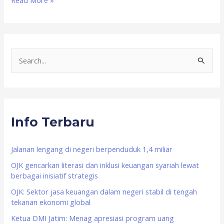
Read More »
S
e
a
r
Info Terbaru
c
h
f
Jalanan lengang di negeri berpenduduk 1,4 miliar
o
OJK gencarkan literasi dan inklusi keuangan syariah lewat
berbagai inisiatif strategis
r
OJK: Sektor jasa keuangan dalam negeri stabil di tengah
:
tekanan ekonomi global
Ketua DMI Jatim: Menag apresiasi program uang