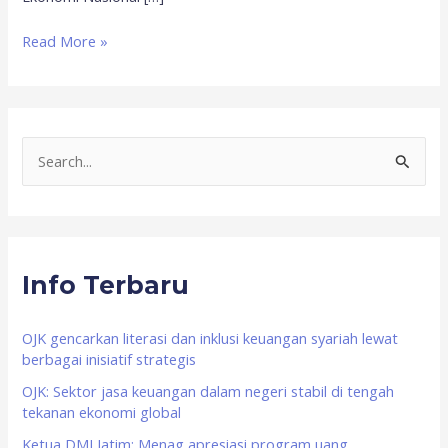
Read More »
S
e
a
r
Info Terbaru
c
h
f
OJK gencarkan literasi dan inklusi keuangan syariah lewat
berbagai inisiatif strategis
o
OJK: Sektor jasa keuangan dalam negeri stabil di tengah
r
tekanan ekonomi global
:
Ketua DMI Jatim: Menag apresiasi program uang