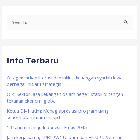
S
e
a
r
Info Terbaru
c
h
f
OJK gencarkan literasi dan inklusi keuangan syariah lewat
berbagai inisiatif strategis
o
OJK: Sektor jasa keuangan dalam negeri stabil di tengah
r
tekanan ekonomi global
:
Ketua DMI Jatim: Menag apresiasi program uang
kehormatan imam masjid
19 tahun menuju Indonesia Emas 2045
Jalin kerja sama, LPBI PWNU Jatim dan FK UPN Veteran