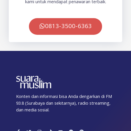
kami untuk mendapat penawaran terbaik.
0813-3500-6363
Konten dan informasi bisa Anda dengarkan di FM
93.8 (Surabaya dan sekitarnya), radio streaming,
dan media sosial.
F
T
I
T
Y
T
S
a
w
n
i
o
e
p