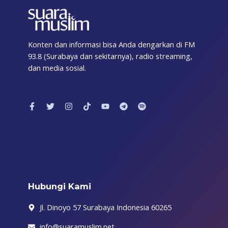
Konten dan informasi bisa Anda dengarkan di FM
93.8 (Surabaya dan sekitarnya), radio streaming,
dan media sosial.
F
T
I
T
Y
T
S
a
w
n
i
o
e
p
c
i
s
k
u
l
o
e
t
t
t
t
e
t
b
t
a
o
u
g
i
o
e
g
k
b
r
f
o
r
r
e
a
y
k
a
m
-
m
f
Hubungi Kami
Jl. Dinoyo 57 Surabaya Indonesia 60265
info@suaramuslim.net