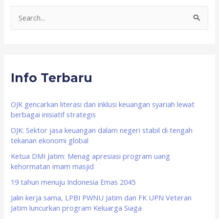
S
e
a
r
Info Terbaru
c
h
f
OJK gencarkan literasi dan inklusi keuangan syariah lewat
berbagai inisiatif strategis
o
OJK: Sektor jasa keuangan dalam negeri stabil di tengah
r
tekanan ekonomi global
:
Ketua DMI Jatim: Menag apresiasi program uang
kehormatan imam masjid
19 tahun menuju Indonesia Emas 2045
Jalin kerja sama, LPBI PWNU Jatim dan FK UPN Veteran
Jatim luncurkan program Keluarga Siaga