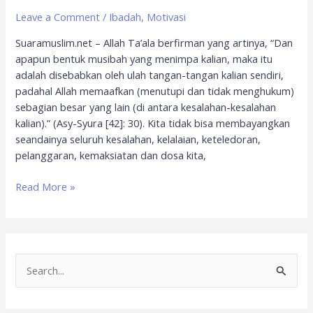
Leave a Comment
/
Ibadah
,
Motivasi
Suaramuslim.net – Allah Ta’ala berfirman yang artinya, “Dan
apapun bentuk musibah yang menimpa kalian, maka itu
adalah disebabkan oleh ulah tangan-tangan kalian sendiri,
padahal Allah memaafkan (menutupi dan tidak menghukum)
sebagian besar yang lain (di antara kesalahan-kesalahan
kalian).” (Asy-Syura [42]: 30). Kita tidak bisa membayangkan
seandainya seluruh kesalahan, kelalaian, keteledoran,
pelanggaran, kemaksiatan dan dosa kita,
Read More »
S
e