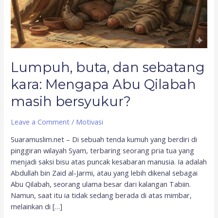
Mengapa
Abu
Qilabah
masih
bersyukur?
Lumpuh, buta, dan sebatang
kara: Mengapa Abu Qilabah
masih bersyukur?
Leave a Comment
/
Motivasi
Suaramuslim.net – Di sebuah tenda kumuh yang berdiri di
pinggiran wilayah Syam, terbaring seorang pria tua yang
menjadi saksi bisu atas puncak kesabaran manusia. Ia adalah
Abdullah bin Zaid al-Jarmi, atau yang lebih dikenal sebagai
Abu Qilabah, seorang ulama besar dari kalangan Tabiin.
Namun, saat itu ia tidak sedang berada di atas mimbar,
melainkan di […]