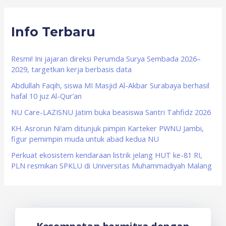
a
r
Info Terbaru
c
h
f
Resmi! Ini jajaran direksi Perumda Surya Sembada 2026–
2029, targetkan kerja berbasis data
o
Abdullah Faqih, siswa MI Masjid Al-Akbar Surabaya berhasil
r
hafal 10 juz Al-Qur’an
:
NU Care-LAZISNU Jatim buka beasiswa Santri Tahfidz 2026
KH. Asrorun Ni’am ditunjuk pimpin Karteker PWNU Jambi,
figur pemimpin muda untuk abad kedua NU
Perkuat ekosistem kendaraan listrik jelang HUT ke-81 RI,
PLN resmikan SPKLU di Universitas Muhammadiyah Malang