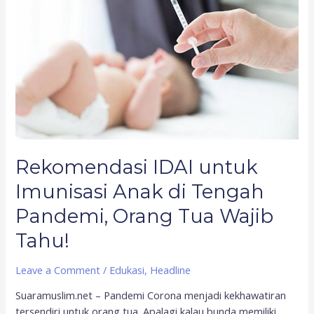
Imunisasi
Anak
di
Tengah
Pandemi,
Orang
Tua
Wajib
Tahu!
Rekomendasi IDAI untuk
Imunisasi Anak di Tengah
Pandemi, Orang Tua Wajib
Tahu!
Leave a Comment
/
Edukasi
,
Headline
Suaramuslim.net – Pandemi Corona menjadi kekhawatiran
tersendiri untuk orang tua. Apalagi kalau bunda memiliki