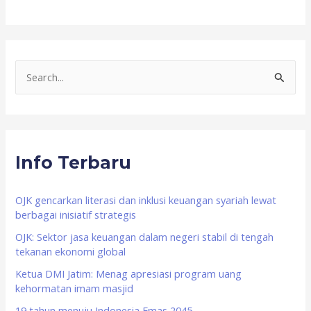
S
e
a
r
Info Terbaru
c
h
f
OJK gencarkan literasi dan inklusi keuangan syariah lewat
berbagai inisiatif strategis
o
OJK: Sektor jasa keuangan dalam negeri stabil di tengah
r
tekanan ekonomi global
:
Ketua DMI Jatim: Menag apresiasi program uang
kehormatan imam masjid
19 tahun menuju Indonesia Emas 2045