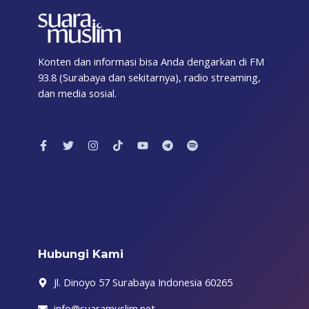
Konten dan informasi bisa Anda dengarkan di FM
93.8 (Surabaya dan sekitarnya), radio streaming,
dan media sosial.
F
T
I
T
Y
T
S
a
w
n
i
o
e
p
c
i
s
k
u
l
o
e
t
t
t
t
e
t
b
t
a
o
u
g
i
o
e
g
k
b
r
f
o
r
r
e
a
y
k
a
m
-
m
f
Hubungi Kami
Jl. Dinoyo 57 Surabaya Indonesia 60265
info@suaramuslim.net