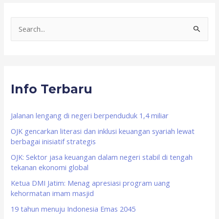
S
e
a
r
Info Terbaru
c
h
f
Jalanan lengang di negeri berpenduduk 1,4 miliar
o
OJK gencarkan literasi dan inklusi keuangan syariah lewat
berbagai inisiatif strategis
r
OJK: Sektor jasa keuangan dalam negeri stabil di tengah
:
tekanan ekonomi global
Ketua DMI Jatim: Menag apresiasi program uang
kehormatan imam masjid
19 tahun menuju Indonesia Emas 2045