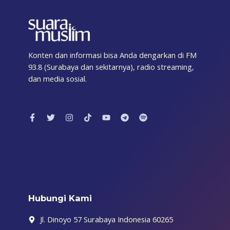
Konten dan informasi bisa Anda dengarkan di FM
93.8 (Surabaya dan sekitarnya), radio streaming,
dan media sosial.
F
T
I
T
Y
T
S
a
w
n
i
o
e
p
c
i
s
k
u
l
o
e
t
t
t
t
e
t
b
t
a
o
u
g
i
o
e
g
k
b
r
f
o
r
r
e
a
y
k
a
m
-
m
f
Hubungi Kami
Jl. Dinoyo 57 Surabaya Indonesia 60265