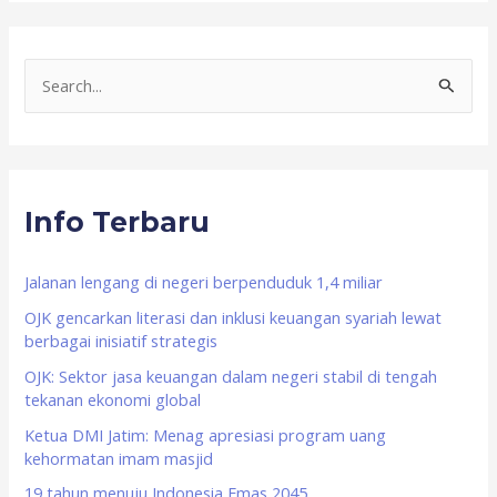
S
e
a
r
Info Terbaru
c
h
f
Jalanan lengang di negeri berpenduduk 1,4 miliar
o
OJK gencarkan literasi dan inklusi keuangan syariah lewat
berbagai inisiatif strategis
r
OJK: Sektor jasa keuangan dalam negeri stabil di tengah
:
tekanan ekonomi global
Ketua DMI Jatim: Menag apresiasi program uang
kehormatan imam masjid
19 tahun menuju Indonesia Emas 2045