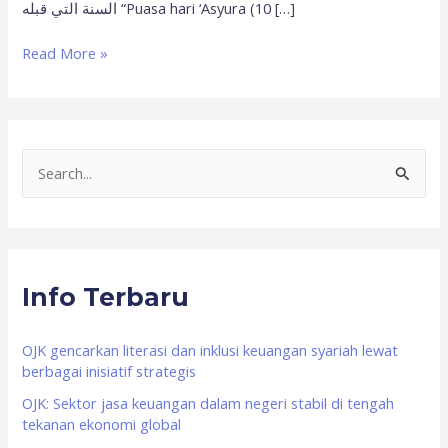
السنة التي قبله “Puasa hari ‘Asyura (10 […]
Read More »
S
e
a
r
Info Terbaru
c
h
f
OJK gencarkan literasi dan inklusi keuangan syariah lewat
berbagai inisiatif strategis
o
OJK: Sektor jasa keuangan dalam negeri stabil di tengah
r
tekanan ekonomi global
: