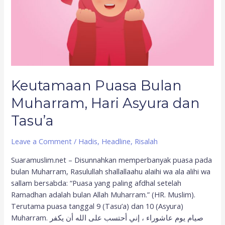
Keutamaan Puasa Bulan
Muharram, Hari Asyura dan
Tasu’a
Leave a Comment
/
Hadis
,
Headline
,
Risalah
Suaramuslim.net – Disunnahkan memperbanyak puasa pada
bulan Muharram, Rasulullah shallallaahu alaihi wa ala alihi wa
sallam bersabda: “Puasa yang paling afdhal setelah
Ramadhan adalah bulan Allah Muharram.” (HR. Muslim).
Terutama puasa tanggal 9 (Tasu’a) dan 10 (Asyura)
Muharram. صيام يوم عاشوراء ، إني أحتسب على الله أن يكفر