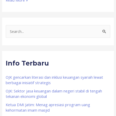
Read More »
S
e
a
r
Info Terbaru
c
h
f
OJK gencarkan literasi dan inklusi keuangan syariah lewat
berbagai inisiatif strategis
o
OJK: Sektor jasa keuangan dalam negeri stabil di tengah
r
tekanan ekonomi global
:
Ketua DMI Jatim: Menag apresiasi program uang
kehormatan imam masjid