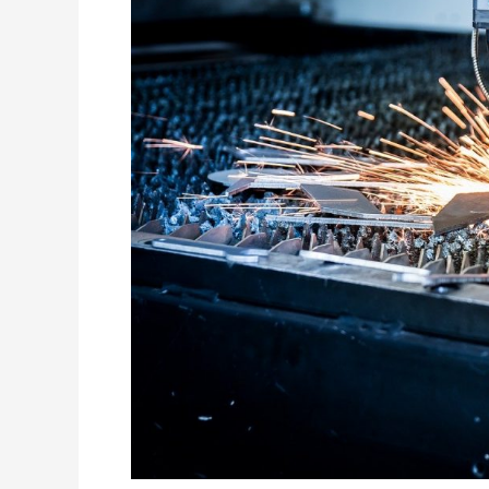
satu
teknologi
pertahanan