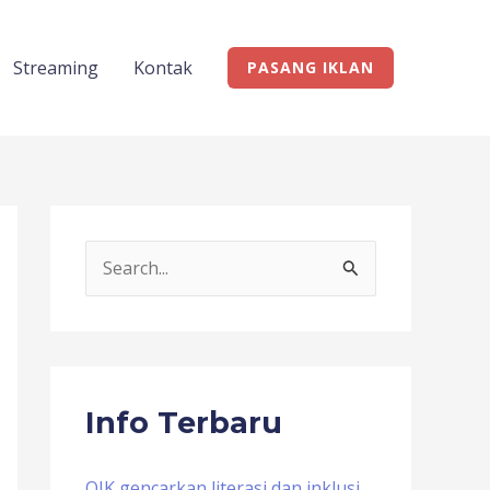
Streaming
Kontak
PASANG IKLAN
S
e
a
r
c
Info Terbaru
h
f
OJK gencarkan literasi dan inklusi