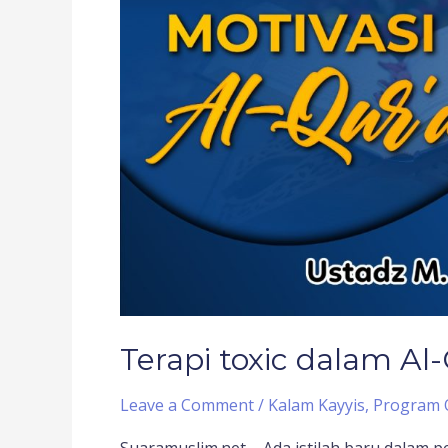
dalam
Al-
Qur’an
Terapi toxic dalam Al
Leave a Comment
/
Kalam Kayyis
,
Program 
Suaramuslim.net – Ada istilah baru dalam p