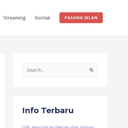
Streaming
Kontak
PASANG IKLAN
S
e
a
r
c
Info Terbaru
h
f
OJK gencarkan literasi dan inklusi