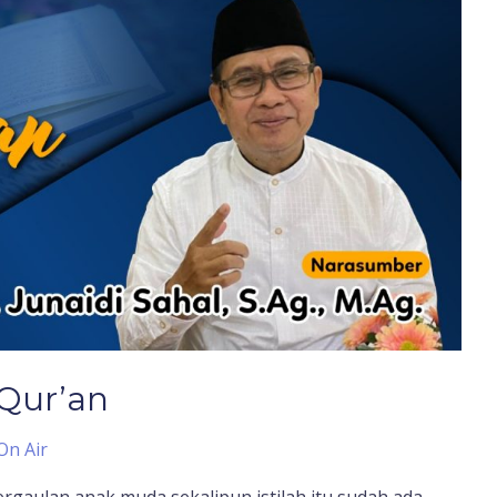
-Qur’an
On Air
ergaulan anak muda sekalipun istilah itu sudah ada