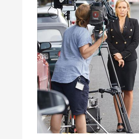
lain,
Liputan
Teroris
Muslim
Lebih
Tinggi
357
Persen