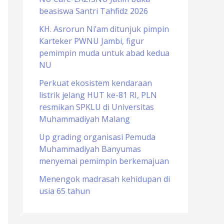
beasiswa Santri Tahfidz 2026
o
r
KH. Asrorun Ni’am ditunjuk pimpin
Karteker PWNU Jambi, figur
:
pemimpin muda untuk abad kedua
NU
Perkuat ekosistem kendaraan
listrik jelang HUT ke-81 RI, PLN
resmikan SPKLU di Universitas
Muhammadiyah Malang
Up grading organisasi Pemuda
Muhammadiyah Banyumas
menyemai pemimpin berkemajuan
Menengok madrasah kehidupan di
usia 65 tahun