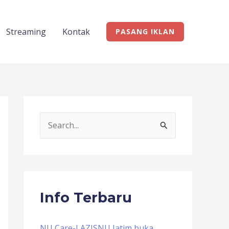
Streaming
Kontak
PASANG IKLAN
S
e
a
r
c
Info Terbaru
h
f
NU Care-LAZISNU Jatim buka