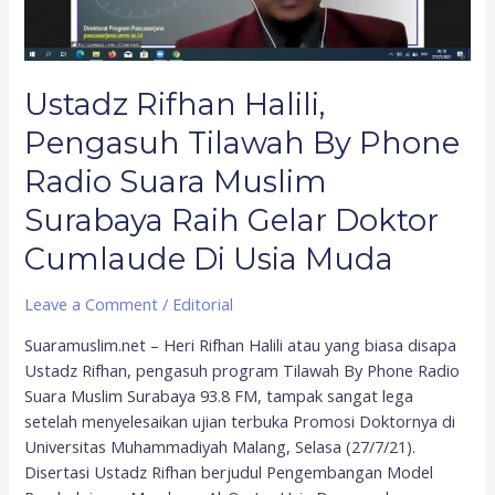
Suara
Muslim
Surabaya
Ustadz Rifhan Halili,
Raih
Gelar
Pengasuh Tilawah By Phone
Doktor
Radio Suara Muslim
Cumlaude
Di
Surabaya Raih Gelar Doktor
Usia
Cumlaude Di Usia Muda
Muda
Leave a Comment
/
Editorial
Suaramuslim.net – Heri Rifhan Halili atau yang biasa disapa
Ustadz Rifhan, pengasuh program Tilawah By Phone Radio
Suara Muslim Surabaya 93.8 FM, tampak sangat lega
setelah menyelesaikan ujian terbuka Promosi Doktornya di
Universitas Muhammadiyah Malang, Selasa (27/7/21).
Disertasi Ustadz Rifhan berjudul Pengembangan Model