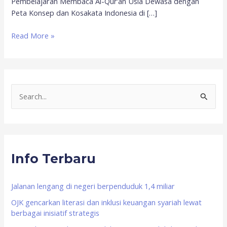
Pembelajaran Membaca Al-Qur’an Usia Dewasa dengan
Peta Konsep dan Kosakata Indonesia di […]
Read More »
S
e
a
r
Info Terbaru
c
h
f
Jalanan lengang di negeri berpenduduk 1,4 miliar
o
OJK gencarkan literasi dan inklusi keuangan syariah lewat
berbagai inisiatif strategis
r