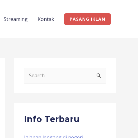
Streaming
Kontak
PASANG IKLAN
S
e
a
r
c
Info Terbaru
h
f
Jalanan lengang di negeri