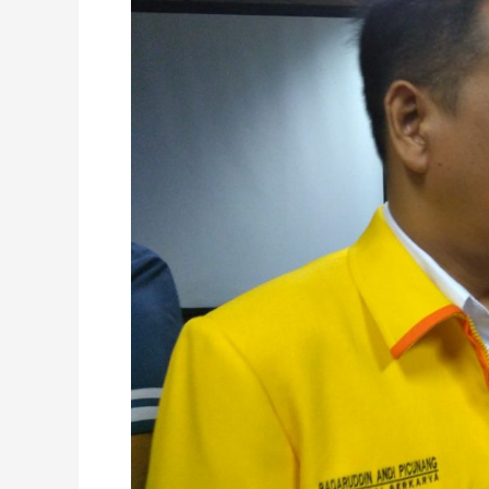
Santoso
Akan
jadi
Sekjend
Partai
Berkarya