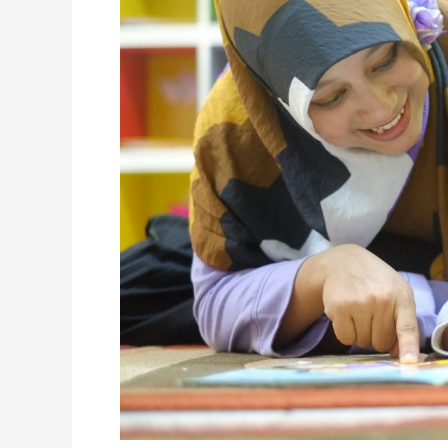
Tak
Menjadi
Musibah
Tanamkan
Pendidikan
Islam