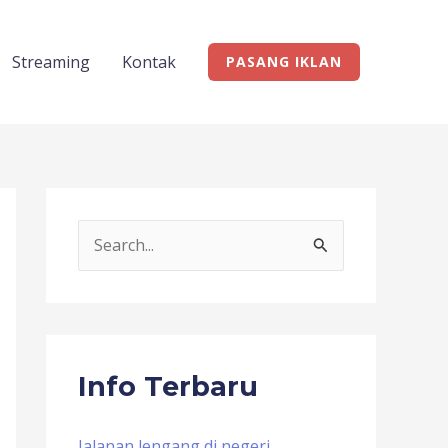
Streaming
Kontak
PASANG IKLAN
S
e
a
r
c
Info Terbaru
h
f
Jalanan lengang di negeri