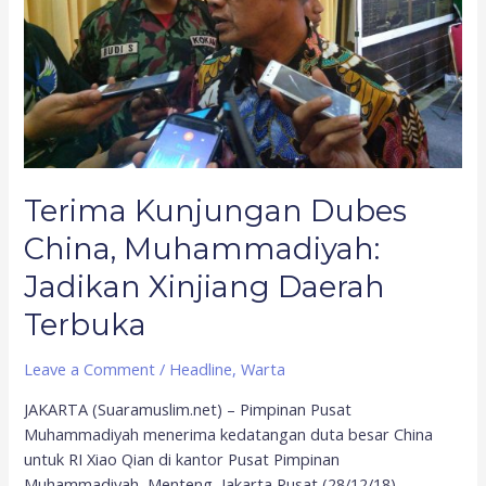
Terbuka
Terima Kunjungan Dubes
China, Muhammadiyah:
Jadikan Xinjiang Daerah
Terbuka
Leave a Comment
/
Headline
,
Warta
JAKARTA (Suaramuslim.net) – Pimpinan Pusat
Muhammadiyah menerima kedatangan duta besar China
untuk RI Xiao Qian di kantor Pusat Pimpinan
Muhammadiyah, Menteng, Jakarta Pusat (28/12/18).