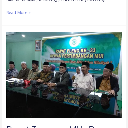
Read More »
Rapat
Tahunan
MUI:
Bahas
Bencana
Hingga
Masalah
Uyghur