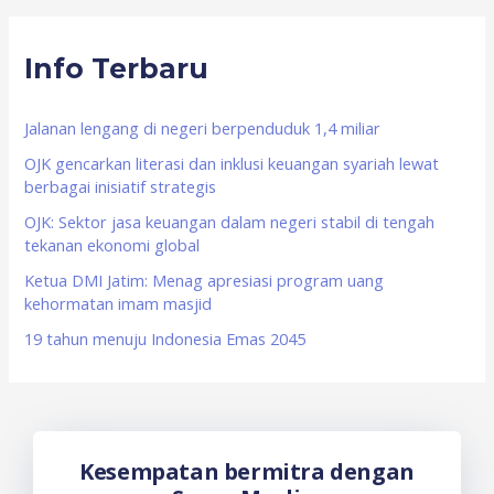
r
Info Terbaru
c
h
f
Jalanan lengang di negeri berpenduduk 1,4 miliar
o
OJK gencarkan literasi dan inklusi keuangan syariah lewat
berbagai inisiatif strategis
r
OJK: Sektor jasa keuangan dalam negeri stabil di tengah
:
tekanan ekonomi global
Ketua DMI Jatim: Menag apresiasi program uang
kehormatan imam masjid
19 tahun menuju Indonesia Emas 2045
Kesempatan bermitra dengan