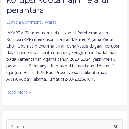
korupsi kuota haji melalui
perantara
Leave a Comment
/
Warta
JAKARTA (Suaramuslim.net) – Komisi Pemberantasan
Korupsi (KPK) menelusuri mantan Menteri Agama Yaqut
Cholil Qoumas menerima aliran dana kasus dugaan korupsi
dalam penentuan kuota dan penyelenggaraan ibadah haji
pada Kementerian Agama tahun 2023–2024, yakni melalui
perantara. “Semuanya itu masih ditelusuri dan didalami,”
ujar Juru Bicara KPK Budi Prasetyo saat dikonfirmasi
ANTARA dari Jakarta, Jumat (12/09/2025). KPK
Read More »
S