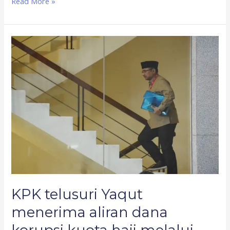
Read More »
KPK
telusuri
Yaqut
menerima
aliran
dana
korupsi
kuota
haji
melalui
perantara
KPK telusuri Yaqut
menerima aliran dana