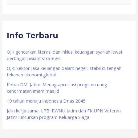
e
a
r
Info Terbaru
c
h
f
OJK gencarkan literasi dan inklusi keuangan syariah lewat
berbagai inisiatif strategis
o
OJK: Sektor jasa keuangan dalam negeri stabil di tengah
r
tekanan ekonomi global
:
Ketua DMI Jatim: Menag apresiasi program uang
kehormatan imam masjid
19 tahun menuju Indonesia Emas 2045
Jalin kerja sama, LPBI PWNU Jatim dan FK UPN Veteran
Jatim luncurkan program Keluarga Siaga