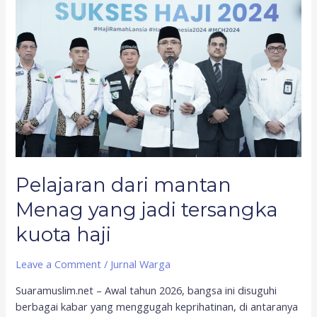
Pelajaran
dari
mantan
Menag
yang
jadi
tersangka
kuota
haji
Pelajaran dari mantan
Menag yang jadi tersangka
kuota haji
Leave a Comment
/
Jurnal Warga
Suaramuslim.net – Awal tahun 2026, bangsa ini disuguhi
berbagai kabar yang menggugah keprihatinan, di antaranya