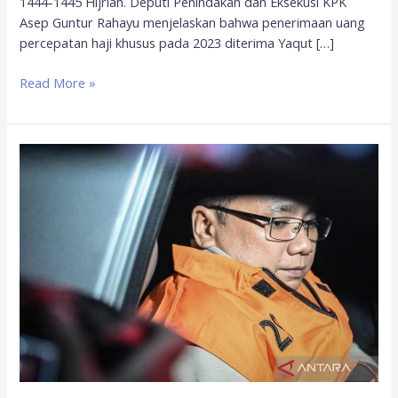
1444-1445 Hijriah. Deputi Penindakan dan Eksekusi KPK
Asep Guntur Rahayu menjelaskan bahwa penerimaan uang
percepatan haji khusus pada 2023 diterima Yaqut […]
Read More »
Yaqut
Cholil
Qoumas
resmi
ditahan
KPK
sepekan
sebelum
lebaran