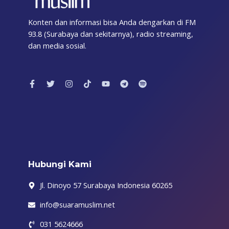
Konten dan informasi bisa Anda dengarkan di FM
93.8 (Surabaya dan sekitarnya), radio streaming,
dan media sosial.
F
T
I
T
Y
T
S
a
w
n
i
o
e
p
c
i
s
k
u
l
o
e
t
t
t
t
e
t
b
t
a
o
u
g
i
o
e
g
k
b
r
f
o
r
r
e
a
y
k
a
m
-
m
f
Hubungi Kami
Jl. Dinoyo 57 Surabaya Indonesia 60265
info@suaramuslim.net
031 5624666