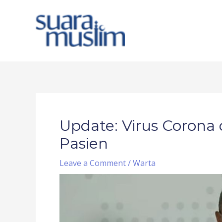
Skip
to
content
Post
navigation
Update: Virus Corona 
Pasien
Leave a Comment
/
Warta