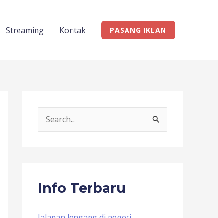
Streaming
Kontak
PASANG IKLAN
S
e
a
r
c
Info Terbaru
h
f
Jalanan lengang di negeri