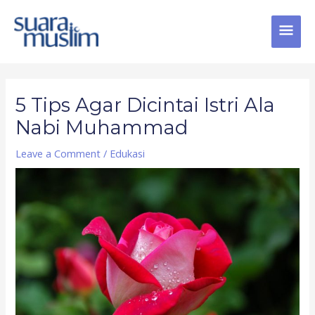
Skip
MAI
to
content
MEN
Post
navigation
5 Tips Agar Dicintai Istri Ala
Nabi Muhammad
Leave a Comment
/
Edukasi