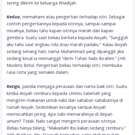
sering dikirim ke keluarga Khadijah.
Kedua
, memahami atau pengertian terhadap istri. Sebagai
contoh pengertiannya kepada istrinya, sampai-sampai
misalnya, beliau tahu kapan istrinya marah dan kapan
gembira. Suatu saat beliau berkata kepada Aisyah, “Sungguh
aku tahu saat engkau rida atau marah padaku.” Kalau Aisyah
sedang senang hati, nama Muhammad yang dipanggil; jika
sedang kesal ia memanggil “demi Tuhan Nabi Ibrahim.” (HR.
Muslim) Betul. Pengertian beliau terhadap istri, membuka
rasa cinta yang semakin dalam.
Ketiga
, pandai menjaga perasaan dan nama baik istri. Suatu
ketika Aisyah cemburu kepada Ummu Salamah yang
mengirim makanan untuk nabi dan sahabat-sahabatnya di
rumah Aisyah. Sedemikian kesalnya sampai Aisyah
memecahkan piring. Apa nabi memarahinya di depan
umum? Tidak. Nabi sangat mengerti perasaan istrinya.
Beliau hanya bilang, “Makanlah! Ibu kalian sedang cemburu.”
(HR. Bukhari, Abu Dawud) Kemudian, selesailah masalah.