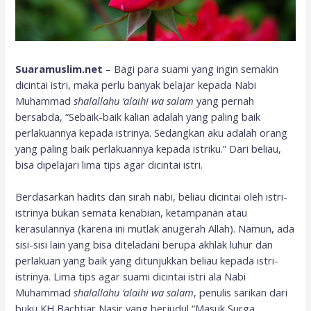
Suaramuslim.net
– Bagi para suami yang ingin semakin
dicintai istri, maka perlu banyak belajar kepada Nabi
Muhammad
shalallahu ‘alaihi wa salam
yang pernah
bersabda, “Sebaik-baik kalian adalah yang paling baik
perlakuannya kepada istrinya. Sedangkan aku adalah orang
yang paling baik perlakuannya kepada istriku.” Dari beliau,
bisa dipelajari lima tips agar dicintai istri.
Berdasarkan hadits dan sirah nabi, beliau dicintai oleh istri-
istrinya bukan semata kenabian, ketampanan atau
kerasulannya (karena ini mutlak anugerah Allah). Namun, ada
sisi-sisi lain yang bisa diteladani berupa akhlak luhur dan
perlakuan yang baik yang ditunjukkan beliau kepada istri-
istrinya. Lima tips agar suami dicintai istri ala Nabi
Muhammad
shalallahu ‘alaihi wa salam
, penulis sarikan dari
buku KH Bachtiar Nasir yang berjudul “Masuk Surga