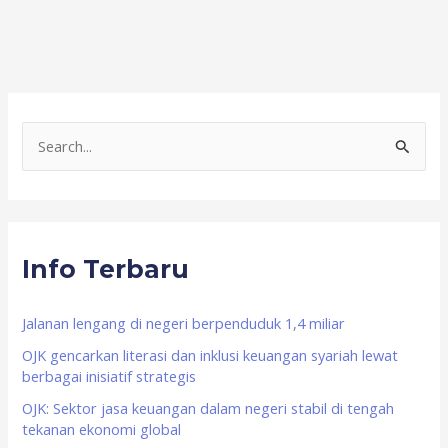
S
e
a
r
Info Terbaru
c
h
f
Jalanan lengang di negeri berpenduduk 1,4 miliar
o
OJK gencarkan literasi dan inklusi keuangan syariah lewat
berbagai inisiatif strategis
r
OJK: Sektor jasa keuangan dalam negeri stabil di tengah
:
tekanan ekonomi global